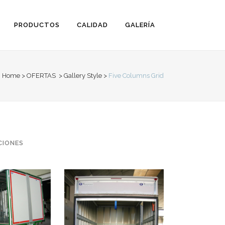
PRODUCTOS
CALIDAD
GALERÍA
Home
>
OFERTAS
>
Gallery Style
>
Five Columns Grid
IONES
LLEROS
rmaciones
CARROCERIA
PAQUETERA
VIEW
Transformaciones