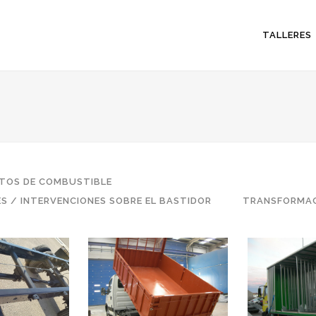
TALLERES
ITOS DE COMBUSTIBLE
ES / INTERVENCIONES SOBRE EL BASTIDOR
TRANSFORMAC
ACIÓN DE
CARROCERIA FIJA Y
BOTE
ENTRE EJES
BASCULANTE
Transfo
TIDOR
Transformaciones
e la distancia
ZOOM
Intervenciones