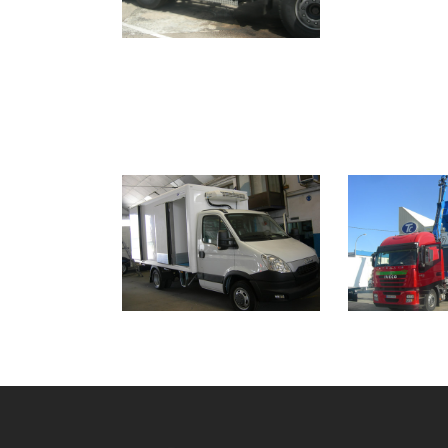
sobre el
ZOOM
VIEW
ZOOM
0
LIKES
4
L
FRIGORÍFICOS E
GR
ISOTERMOS
Transfor
Transformaciones
ZOOM
ZOOM
VIEW
2
L
4
LIKES