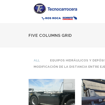
FIVE COLUMNS GRID
ALL
EQUIPOS HIDRÁULICOS Y DEPÓS
MODIFICACIÓN DE LA DISTANCIA ENTRE EJ
EQUIPOS HIDRÁULICOS
MODIFIC
Y DEPÓSITOS DE
DISTANCIA 
COMBUSTIBLE
/ BAS
Equipos Hidráulicos y depósitos
Modificación d
de combustible
entre ejes / 