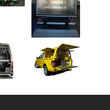
IKES
ZOOM
VIEW
6
LIKES
 TALLER
FLOTA DE TT
rmaciones
Transformaciones
VIEW
ZOOM
VIEW
IKES
8
LIKES