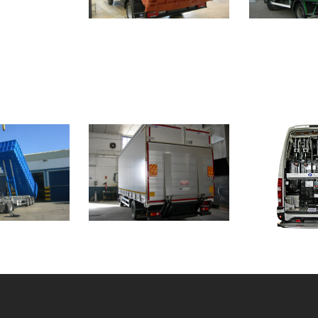
ZOOM
VIEW
 bastidor
5
L
2
LIKES
VIEW
IKES
ÚAS
TAULINER Y
FURGÓN
SEMITAULINER
maciones
Transfo
Transformaciones
VIEW
ZOOM
ZOOM
VIEW
IKES
6
L
7
LIKES