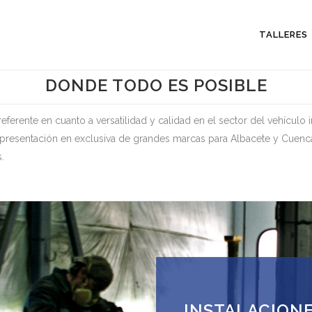
TALLERES
DONDE TODO ES POSIBLE
erente en cuanto a versatilidad y calidad en el sector del vehículo in
epresentación en exclusiva de grandes marcas para Albacete y Cuenc
.
INSTALACIONE