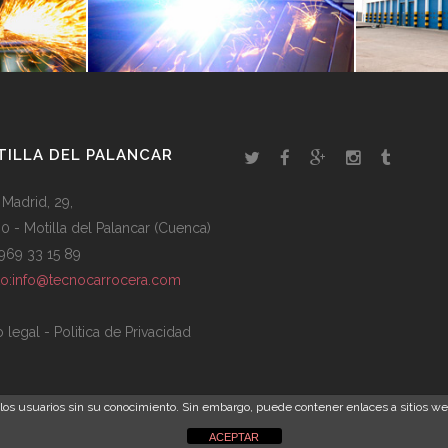
ILLA DEL PALANCAR
 Madrid, 29,
0 - Motilla del Palancar (Cuenca)
: 969 33 15 89
to:info@tecnocarrocera.com
o legal
-
Politica de Privacidad
e los usuarios sin su conocimiento. Sin embargo, puede contener enlaces a sitios we
© Copyright Core Value
ACEPTAR