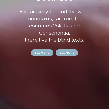
Far far away, behind the word
mountains, far from the
countries Vokalia and
Consonantia,
there live the blind texts.
SEE MORE
SEE MORE