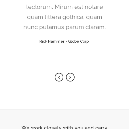
intellegebat, liber regione eu
lectorum. Mirum est notare
sit. Mea cu case ludus integre,
quam littera gothica, quam
vide viderer eleifend ex mea.
nunc putamus parum claram.
His ay diceret, cum et atqui
Rick Hammer - Globe Corp.
placerat.
Alan Snow - Vision Corp.
We work closely with you and carry