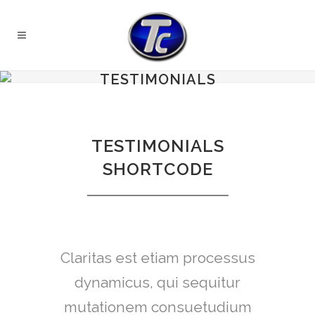
TESTIMONIALS
TESTIMONIALS
SHORTCODE
Claritas est etiam processus
Lorem ipsum dolor sit amet,
feugiat delicata liberavisse id
dynamicus, qui sequitur
mutationem consuetudium
cum, no quo maiorum