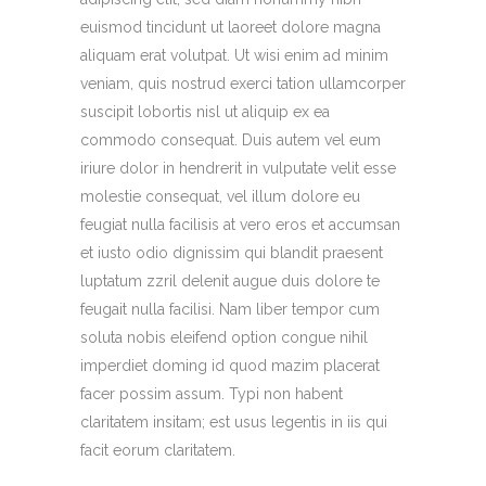
euismod tincidunt ut laoreet dolore magna
aliquam erat volutpat. Ut wisi enim ad minim
veniam, quis nostrud exerci tation ullamcorper
suscipit lobortis nisl ut aliquip ex ea
commodo consequat. Duis autem vel eum
iriure dolor in hendrerit in vulputate velit esse
molestie consequat, vel illum dolore eu
feugiat nulla facilisis at vero eros et accumsan
et iusto odio dignissim qui blandit praesent
luptatum zzril delenit augue duis dolore te
feugait nulla facilisi. Nam liber tempor cum
soluta nobis eleifend option congue nihil
imperdiet doming id quod mazim placerat
facer possim assum. Typi non habent
claritatem insitam; est usus legentis in iis qui
facit eorum claritatem.