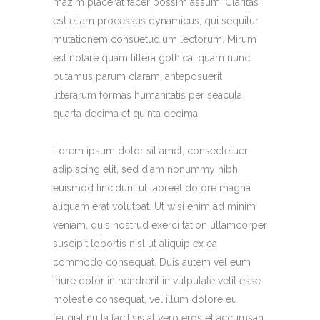
mazim placerat facer possim assum. Claritas
est etiam processus dynamicus, qui sequitur
mutationem consuetudium lectorum. Mirum
est notare quam littera gothica, quam nunc
putamus parum claram, anteposuerit
litterarum formas humanitatis per seacula
quarta decima et quinta decima.
Lorem ipsum dolor sit amet, consectetuer
adipiscing elit, sed diam nonummy nibh
euismod tincidunt ut laoreet dolore magna
aliquam erat volutpat. Ut wisi enim ad minim
veniam, quis nostrud exerci tation ullamcorper
suscipit lobortis nisl ut aliquip ex ea
commodo consequat. Duis autem vel eum
iriure dolor in hendrerit in vulputate velit esse
molestie consequat, vel illum dolore eu
feugiat nulla facilisis at vero eros et accumsan