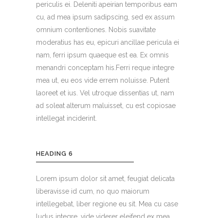
periculis ei. Deleniti apeirian temporibus eam
cu, ad mea ipsum sadipscing, sed ex assum
omnium contentiones. Nobis suavitate
moderatius has eu, epicuri ancillae pericula ei
nam, ferri ipsum quaeque est ea. Ex omnis
menandri conceptam his.Ferri reque integre
mea ut, eu eos vide errem noluisse. Putent
laoreet et ius. Vel utroque dissentias ut, nam
ad soleat alterum maluisset, cu est copiosae
intellegat inciderint.
HEADING 6
Lorem ipsum dolor sit amet, feugiat delicata
liberavisse id cum, no quo maiorum
intellegebat, liber regione eu sit. Mea cu case
ludus integre, vide viderer eleifend ex mea.