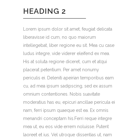
HEADING 2
Lorem ipsum dolor sit amet, feugiat delicata
liberavisse id cum, no quo maiorum
intellegebat, liber regione eu sit. Mea cu case
ludus integre, vide viderer eleifend ex mea.
His at soluta regione diceret, cum et atqui
placerat petentium. Per amet nonumy
periculis ei. Deleniti apeirian temporibus eam
cu, ad mea ipsum sadipscing, sed ex assum
omnium contentiones. Nobis suavitate
moderatius has eu, epicuri ancillae pericula ei
nam, ferri ipsum quaeque est ea. Ex omnis
menandri conceptam his.Ferri reque integre
mea ut, eu eos vide errem noluisse. Putent
laoreet et ius. Vel utroque dissentias ut, nam