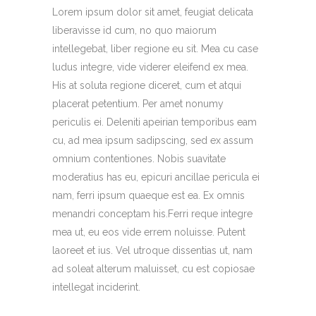
Lorem ipsum dolor sit amet, feugiat delicata
liberavisse id cum, no quo maiorum
intellegebat, liber regione eu sit. Mea cu case
ludus integre, vide viderer eleifend ex mea.
His at soluta regione diceret, cum et atqui
placerat petentium. Per amet nonumy
periculis ei. Deleniti apeirian temporibus eam
cu, ad mea ipsum sadipscing, sed ex assum
omnium contentiones. Nobis suavitate
moderatius has eu, epicuri ancillae pericula ei
nam, ferri ipsum quaeque est ea. Ex omnis
menandri conceptam his.Ferri reque integre
mea ut, eu eos vide errem noluisse. Putent
laoreet et ius. Vel utroque dissentias ut, nam
ad soleat alterum maluisset, cu est copiosae
intellegat inciderint.