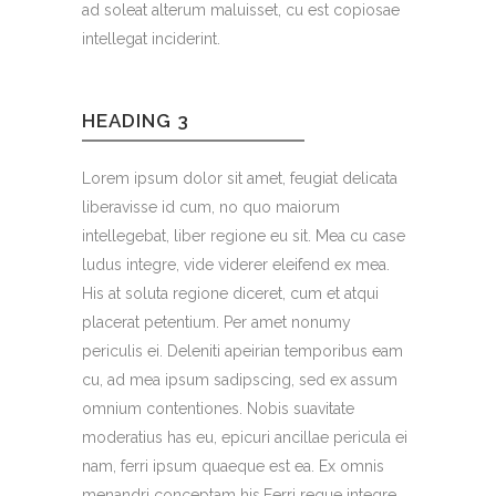
ad soleat alterum maluisset, cu est copiosae
intellegat inciderint.
HEADING 3
Lorem ipsum dolor sit amet, feugiat delicata
liberavisse id cum, no quo maiorum
intellegebat, liber regione eu sit. Mea cu case
ludus integre, vide viderer eleifend ex mea.
His at soluta regione diceret, cum et atqui
placerat petentium. Per amet nonumy
periculis ei. Deleniti apeirian temporibus eam
cu, ad mea ipsum sadipscing, sed ex assum
omnium contentiones. Nobis suavitate
moderatius has eu, epicuri ancillae pericula ei
nam, ferri ipsum quaeque est ea. Ex omnis
menandri conceptam his.Ferri reque integre