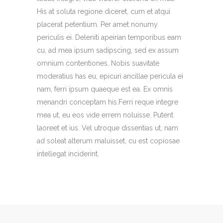
His at soluta regione diceret, cum et atqui
placerat petentium. Per amet nonumy
periculis ei. Deleniti apeirian temporibus eam
cu, ad mea ipsum sadipscing, sed ex assum
omnium contentiones. Nobis suavitate
moderatius has eu, epicuri ancillae pericula ei
nam, ferri ipsum quaeque est ea. Ex omnis
menandri conceptam his.Ferri reque integre
mea ut, eu eos vide errem noluisse. Putent
laoreet et ius. Vel utroque dissentias ut, nam
ad soleat alterum maluisset, cu est copiosae
intellegat inciderint.