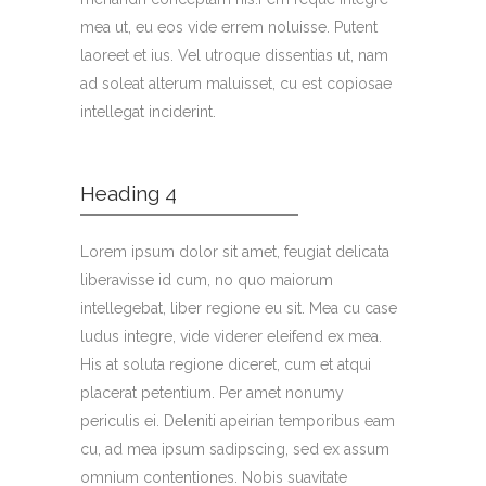
mea ut, eu eos vide errem noluisse. Putent
laoreet et ius. Vel utroque dissentias ut, nam
ad soleat alterum maluisset, cu est copiosae
intellegat inciderint.
Heading 4
Lorem ipsum dolor sit amet, feugiat delicata
liberavisse id cum, no quo maiorum
intellegebat, liber regione eu sit. Mea cu case
ludus integre, vide viderer eleifend ex mea.
His at soluta regione diceret, cum et atqui
placerat petentium. Per amet nonumy
periculis ei. Deleniti apeirian temporibus eam
cu, ad mea ipsum sadipscing, sed ex assum
omnium contentiones. Nobis suavitate