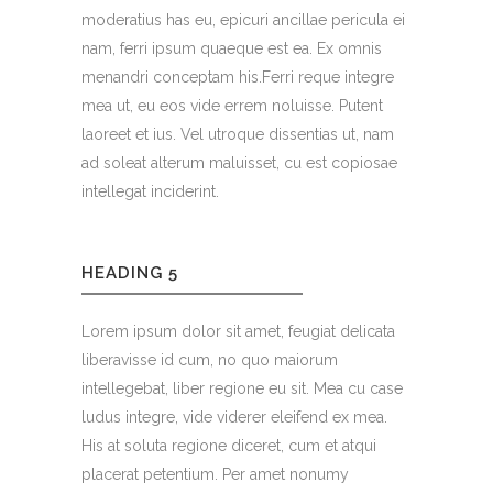
moderatius has eu, epicuri ancillae pericula ei
nam, ferri ipsum quaeque est ea. Ex omnis
menandri conceptam his.Ferri reque integre
mea ut, eu eos vide errem noluisse. Putent
laoreet et ius. Vel utroque dissentias ut, nam
ad soleat alterum maluisset, cu est copiosae
intellegat inciderint.
HEADING 5
Lorem ipsum dolor sit amet, feugiat delicata
liberavisse id cum, no quo maiorum
intellegebat, liber regione eu sit. Mea cu case
ludus integre, vide viderer eleifend ex mea.
His at soluta regione diceret, cum et atqui
placerat petentium. Per amet nonumy